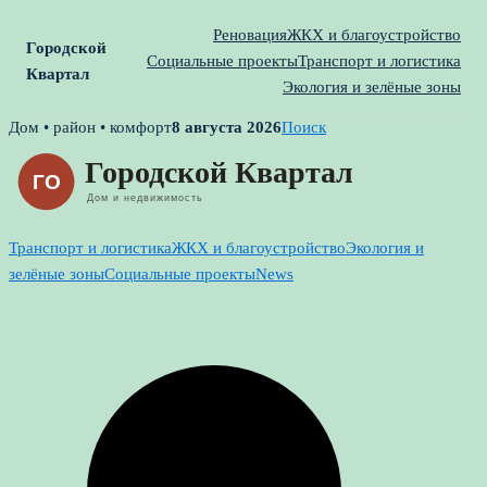
Реновация
ЖКХ и благоустройство
Городской
Социальные проекты
Транспорт и логистика
Квартал
Экология и зелёные зоны
Skip
Дом • район • комфорт
8 августа 2026
Поиск
to
content
Транспорт и логистика
ЖКХ и благоустройство
Экология и
зелёные зоны
Социальные проекты
News