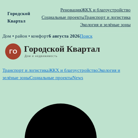
Реновация
ЖКХ и благоустройство
Городской
Социальные проекты
Транспорт и логистика
Квартал
Экология и зелёные зоны
Skip
Дом • район • комфорт
6 августа 2026
Поиск
to
content
Транспорт и логистика
ЖКХ и благоустройство
Экология и
зелёные зоны
Социальные проекты
News