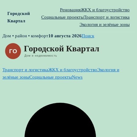
Реновация
ЖКХ и благоустройство
Городской
Социальные проекты
Транспорт и логистика
Квартал
Экология и зелёные зоны
Skip
Дом • район • комфорт
10 августа 2026
Поиск
to
content
Транспорт и логистика
ЖКХ и благоустройство
Экология и
зелёные зоны
Социальные проекты
News