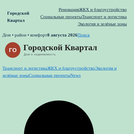
Реновация
ЖКХ и благоустройство
Городской
Социальные проекты
Транспорт и логистика
Квартал
Экология и зелёные зоны
Skip
Дом • район • комфорт
8 августа 2026
Поиск
to
content
Транспорт и логистика
ЖКХ и благоустройство
Экология и
зелёные зоны
Социальные проекты
News